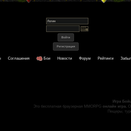
ы
Соглашения
Бои
Новости
Форум
Рейтинги
Забыл
Игра Бой
Это бесплатная браузерная MMORPG
онлайн игра.
О
Пещеры, турн