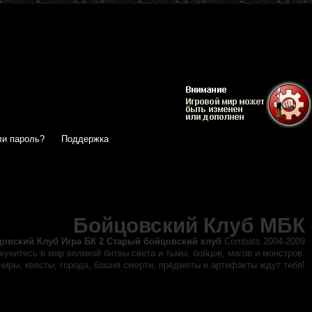
и пароль?
Поддержка
Бойцовский Клуб МБК
цовский Клуб
Игра БК 2 Старый бойцовский клуб
Combats 2004-2009
кунитесь в мир великой битвы света и тьмы, бойцов, магов и монстров.
иры, квесты, города, башня смерти, предметы и артефакты ждут тебя!