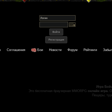
ы
Соглашения
Бои
Новости
Форум
Рейтинги
Забыл
Игра Бой
Это бесплатная браузерная MMORPG
онлайн игра.
О
Пещеры, турн