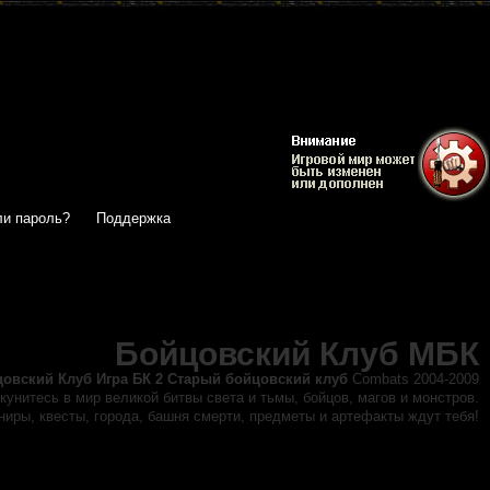
и пароль?
Поддержка
Бойцовский Клуб МБК
цовский Клуб
Игра БК 2 Старый бойцовский клуб
Combats 2004-2009
кунитесь в мир великой битвы света и тьмы, бойцов, магов и монстров.
иры, квесты, города, башня смерти, предметы и артефакты ждут тебя!