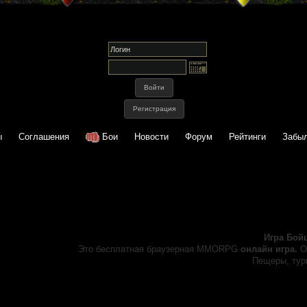
ы
Соглашения
Бои
Новости
Форум
Рейтинги
Забыл
Игра Бой
Это бесплатная браузерная MMORPG
онлайн игра.
О
Пещеры, турн