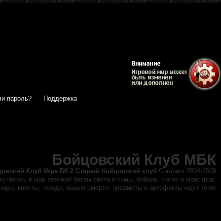
и пароль?
Поддержка
Бойцовский Клуб МБК
цовский Клуб
Игра БК 2 Старый бойцовский клуб
Combats 2004-2009
кунитесь в мир великой битвы света и тьмы, бойцов, магов и монстров.
иры, квесты, города, башня смерти, предметы и артефакты ждут тебя!