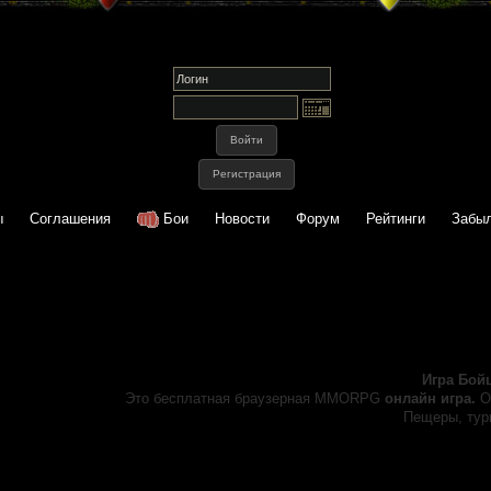
ы
Соглашения
Бои
Новости
Форум
Рейтинги
Забыл
Игра Бой
Это бесплатная браузерная MMORPG
онлайн игра.
О
Пещеры, турн