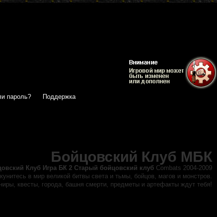
и пароль?
Поддержка
Бойцовский Клуб МБК
цовский Клуб
Игра БК 2 Старый бойцовский клуб
Combats 2004-2009
кунитесь в мир великой битвы света и тьмы, бойцов, магов и монстров.
иры, квесты, города, башня смерти, предметы и артефакты ждут тебя!