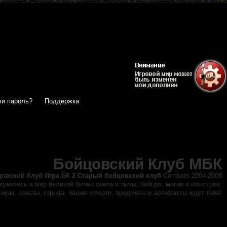
и пароль?
Поддержка
Бойцовский Клуб МБК
цовский Клуб
Игра БК 2 Старый бойцовский клуб
Combats 2004-2009
кунитесь в мир великой битвы света и тьмы, бойцов, магов и монстров.
иры, квесты, города, башня смерти, предметы и артефакты ждут тебя!