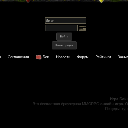
ы
Соглашения
Бои
Новости
Форум
Рейтинги
Забыл
Игра Бой
Это бесплатная браузерная MMORPG
онлайн игра.
О
Пещеры, турн