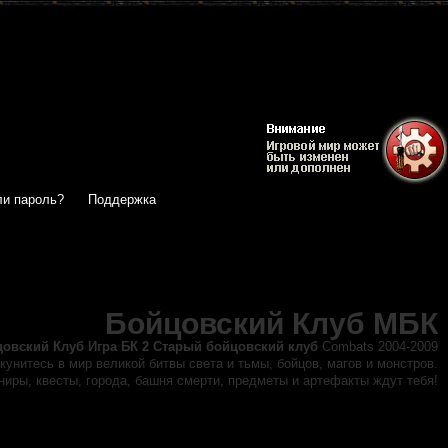
и пароль?
Поддержка
Бойцовский Клуб МБК
цовский Клуб
Игра БК 2 Старый бойцовский клуб
Combats 2004-2009
кунитесь в мир великой битвы света и тьмы, бойцов, магов и монстров.
иры, квесты, города, башня смерти, предметы и артефакты ждут тебя!