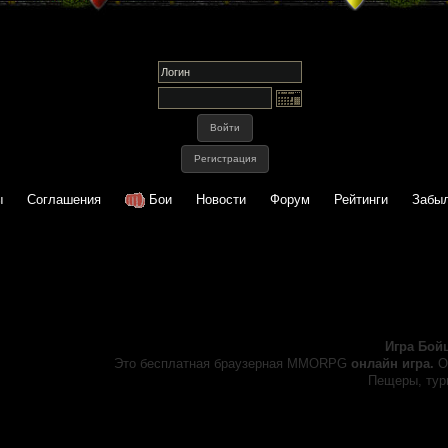
ы
Соглашения
Бои
Новости
Форум
Рейтинги
Забыл
Игра Бой
Это бесплатная браузерная MMORPG
онлайн игра.
О
Пещеры, турн