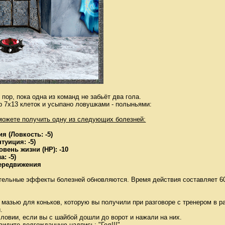
пор, пока одна из команд не забьёт два гола.
р 7х13 клеток и усыпано ловушками - полыньями:
можете получить одну из следующих болезней:
 (Ловкость: -5)
туиция: -5)
вень жизни (НР): -10
: -5)
передвижения
тельные эффекты болезней обновляются. Время действия составляет 60
 мазью для коньков, которую вы получили при разговоре с тренером в ра
.
словии, если вы с шайбой дошли до ворот и нажали на них.
видите долгожданную надпись: "Гол!!!"