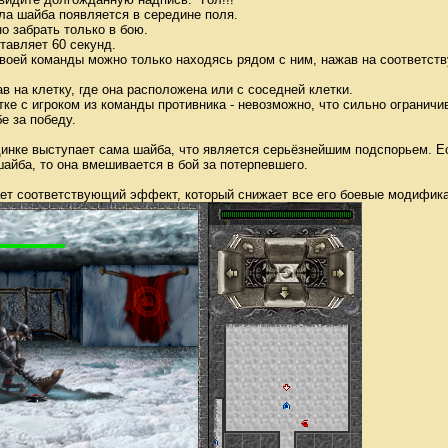
ола шайба появляется в середине поля.
о забрать только в бою.
ставляет 60 секунд.
 своей команды можно только находясь рядом с ним, нажав на соответс
в на клетку, где она расположена или с соседней клетки.
етке с игроком из команды противника - невозможно, что сильно ограни
е за победу.
инке выступает сама шайба, что является серьёзнейшим подспорьем. Ес
шайба, то она вмешивается в бой за потерпевшего.
т соответствующий эффект, который снижает все его боевые модификат