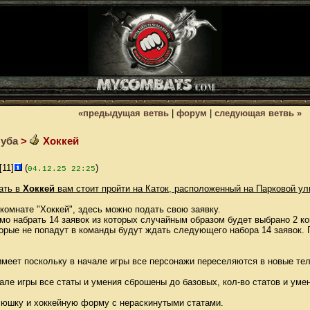
«предыдущая ветвь
|
форум
|
следующая ветвь »
луба
>
Хоккей
[11]
(
)
04.12.25 22:25
ать в
Хоккей
вам стоит пройти на Каток, расположенный на Парковой улиц
комнате "Хоккей", здесь можно подать свою заявку.
мо набрать 14 заявок из которых случайным образом будет выбрано 2 к
торые не попадут в команды будут ждать следующего набора 14 заявок. 
меет поскольку в начале игры все персонажи переселяются в новые тела
чале игры все статы и умения сброшены до базовых, кол-во статов и уме
люшку и хоккейную форму с нераскинутыми статами.