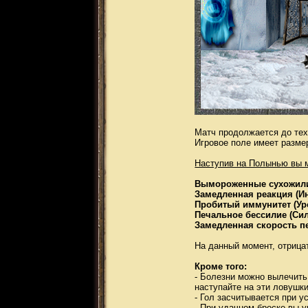
Матч продолжается до тех 
Игровое поле имеет разме
Наступив на Полынью вы 
Вымороженные сухожилия
Замедленная реакция (Ин
Пробитый иммунитет (Уро
Печальное бессилие (Сила
Замедленная скорость 
На данный момент, отрица
Кроме того:
- Болезни можно вылечить
наступайте на эти ловушки
- Гол засчитывается при у
- При удачном броске вы у