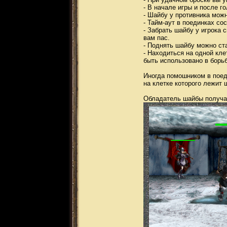
- В начале игры и после г
- Шайбу у противника можн
- Тайм-аут в поединках со
- Забрать шайбу у игрока
вам пас.
- Поднять шайбу можно ста
- Находиться на одной кл
быть использовано в борьб
Иногда помошником в поед
на клетке которого лежит 
Обладатель шайбы получае