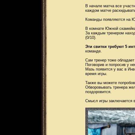
В начале матча все участн
каждом матче раскидывать
Команды появляются на Юж
В комнате Южной скамейки
За каждым тренером наход
(0/10).
Эти свитки требуют 5 инт
команде.
Сам тренер тоже обладает
Поговорив и попросив у н
Мазь появится у вас в Ин
время игры.
Также вы можете попробов
Обворовывать тренера жел
поздоровится.
Смысл игры заключается в