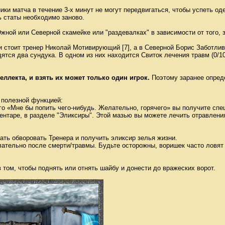
ики матча в течение 3-х минут не могут передвигаться, чтобы успеть оде
 статы необходимо заново.
ной или Северной скамейке или "раздевалках" в зависимости от того, з
 стоит тренер Николай Мотивирующий [7], а в Северной Борис Заботливы
ятся два сундука. В одном из них находится Свиток лечения травм (0/10
еллекта, и взять их может только один игрок.
Поэтому заранее опреде
 полезной функцией:
его «Мне бы попить чего-нибудь. Желательно, горячего» вы получите сп
вентаре, в разделе "Эликсиры". Этой мазью вы можете лечить отравлени
ать обворовать Тренера и получить эликсир зелья жизни.
ательно после смерти/травмы. Будьте осторожны, воришек часто ловят з
 том, чтобы поднять или отнять шайбу и донести до вражеских ворот.