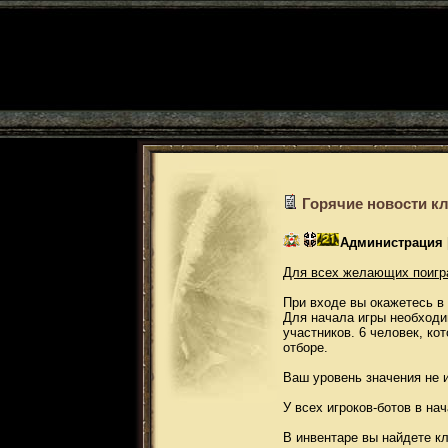
Горячие новости к
Администрация
Для всех желающих поигр
При входе вы окажетесь в 
Для начала игры необходи
участников. 6 человек, ко
отборе.
Ваш уровень значения не и
У всех игроков-ботов в на
В инвентаре вы найдете к