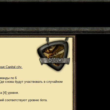
е Capital city.
оманды по 6
Где снова будут участвовать в случайном
 [4] уровня.
ний соответствуют уровню бота.