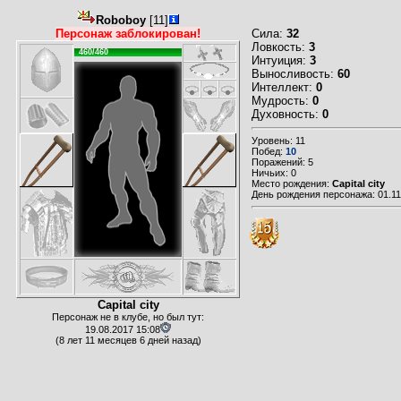
Roboboy
[11]
Персонаж заблокирован!
Сила:
32
Ловкость:
3
460/460
Интуиция:
3
Выносливость:
60
Интеллект:
0
Мудрость:
0
Духовность:
0
Уровень: 11
Побед:
10
Поражений: 5
Ничьих: 0
Место рождения:
Capital city
День рождения персонажа: 01.11
Capital city
Персонаж не в клубе, но был тут:
19.08.2017 15:08
(8 лет 11 месяцев 6 дней назад)