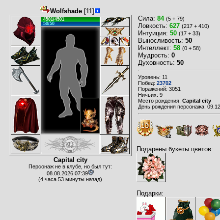
Wolfshade
[11]
Сила:
84
(5 + 79)
4501/4501
50/50
Ловкость:
627
(217 + 410)
Интуиция:
50
(17 + 33)
Выносливость:
50
Интеллект:
58
(0 + 58)
Мудрость:
0
Духовность:
50
Уровень: 11
Побед:
23702
Поражений: 3051
Ничьих: 9
Место рождения:
Capital city
День рождения персонажа: 09.12
x2
Подарены букеты цветов:
Capital city
Персонаж не в клубе, но был тут:
08.08.2026 07:39
(4 часа 53 минуты назад)
Подарки: