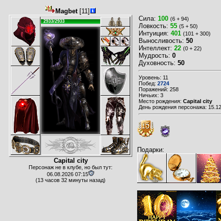
Magbet
[11]
Сила:
100
(6 + 94)
2933/2933
Ловкость:
55
(5 + 50)
Интуиция:
401
(101 + 300)
Выносливость:
50
Интеллект:
22
(0 + 22)
Мудрость:
0
Духовность:
50
Уровень: 11
Побед:
2724
Поражений: 258
Ничьих: 3
Место рождения:
Capital city
День рождения персонажа: 15.12
Подарки:
Capital city
Персонаж не в клубе, но был тут:
06.08.2026 07:15
(13 часов 32 минуты назад)