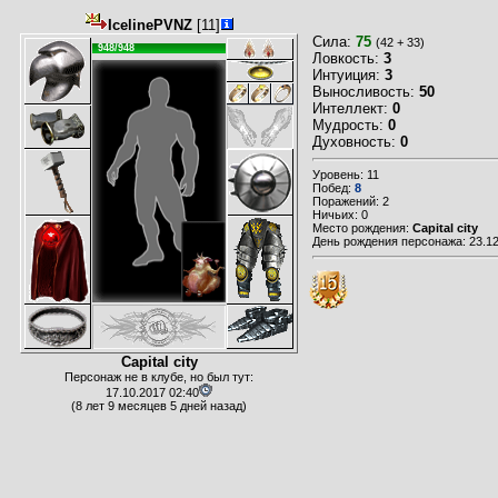
IcelinePVNZ
[11]
Сила:
75
(42 + 33)
948/948
Ловкость:
3
Интуиция:
3
Выносливость:
50
Интеллект:
0
Мудрость:
0
Духовность:
0
Уровень: 11
Побед:
8
Поражений: 2
Ничьих: 0
Место рождения:
Capital city
День рождения персонажа: 23.12
Capital city
Персонаж не в клубе, но был тут:
17.10.2017 02:40
(8 лет 9 месяцев 5 дней назад)