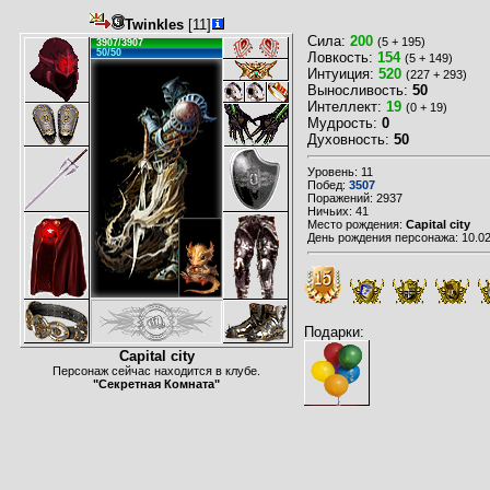
Twinkles
[11]
Сила:
200
(5 + 195)
3907/3907
50/50
Ловкость:
154
(5 + 149)
Интуиция:
520
(227 + 293)
Выносливость:
50
Интеллект:
19
(0 + 19)
Мудрость:
0
Духовность:
50
Уровень: 11
Побед:
3507
Поражений: 2937
Ничьих: 41
Место рождения:
Capital city
День рождения персонажа: 10.02
Подарки:
Capital city
Персонаж сейчас находится в клубе.
"Секретная Комната"