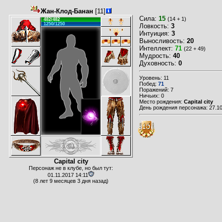
Жан-Клод-Банан
[11]
Сила:
15
(14 + 1)
482/482
1250/1250
Ловкость:
3
Интуиция:
3
Выносливость:
20
Интеллект:
71
(22 + 49)
Мудрость:
40
Духовность:
0
Уровень: 11
Побед:
71
Поражений: 7
Ничьих: 0
Место рождения:
Capital city
День рождения персонажа: 27.10
Capital city
Персонаж не в клубе, но был тут:
01.11.2017 14:11
(8 лет 9 месяцев 3 дня назад)