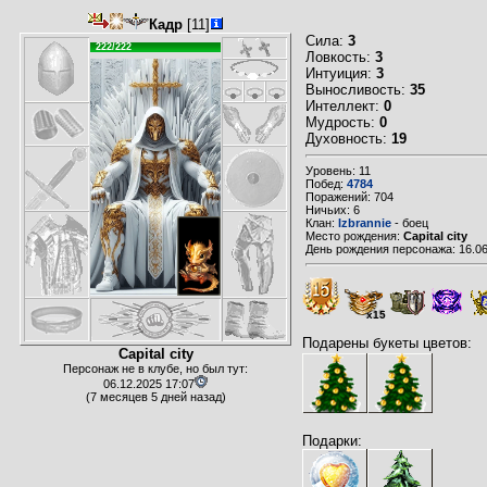
Кадр
[11]
Сила:
3
222/222
Ловкость:
3
Интуиция:
3
Выносливость:
35
Интеллект:
0
Мудрость:
0
Духовность:
19
Уровень: 11
Побед:
4784
Поражений: 704
Ничьих: 6
Клан:
Izbrannie
- боец
Место рождения:
Capital city
День рождения персонажа: 16.06
x15
Подарены букеты цветов:
Capital city
Персонаж не в клубе, но был тут:
06.12.2025 17:07
(7 месяцев 5 дней назад)
Подарки: