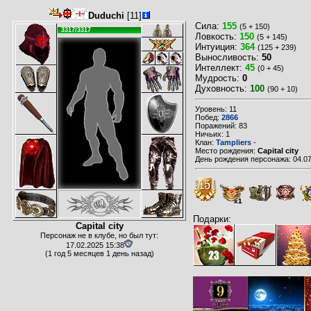
Duduchi
[11]
Сила:
155
(5 + 150)
3317/3317
Ловкость:
150
(5 + 145)
Интуиция:
364
(125 + 239)
Выносливость:
50
Интеллект:
45
(0 + 45)
Мудрость:
0
Духовность:
100
(90 + 10)
Уровень: 11
Побед:
2866
Поражений: 83
Ничьих: 1
Клан:
Tampliers
-
Место рождения:
Capital city
День рождения персонажа: 04.07
x1
Подарки:
Capital city
Персонаж не в клубе, но был тут:
17.02.2025 15:38
(1 год 5 месяцев 1 день назад)