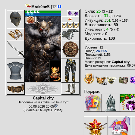
Mrak0beS
[12]
Сила:
25
(3 + 22)
2142/2142
50/50
Ловкость:
31
(3 + 28)
Интуиция:
351
(196 + 155)
Выносливость:
50
Интеллект:
4
(0 + 4)
Мудрость:
0
Духовность:
100
Уровень: 12
Побед:
249365
Поражений: 1153
Ничьих: 21
Место рождения:
Capital city
День рождения персонажа: 09.07
x23
Подарки:
Capital city
Персонаж не в клубе, но был тут:
06.08.2026 20:05
(3 часа 43 минуты назад)