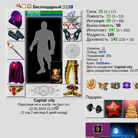
Беспощадный
[11]
Сила:
20
(3 + 17)
4002/4002
4780/4780
Ловкость:
15
(3 + 12)
Интуиция:
89
(3 + 86)
Выносливость:
50
Интеллект:
247
(5 + 242)
Мудрость:
125
Духовность:
142
(132 + 10)
Уровень: 11
Побед:
3578
Поражений: 281
Ничьих: 1
Клан:
OldBaku
-
Место рождения:
Capital city
День рождения персонажа: 14.07
x8
Подарки:
Capital city
Персонаж не в клубе, но был тут:
22.05.2025 21:23
(1 год 2 месяца 6 дней назад)