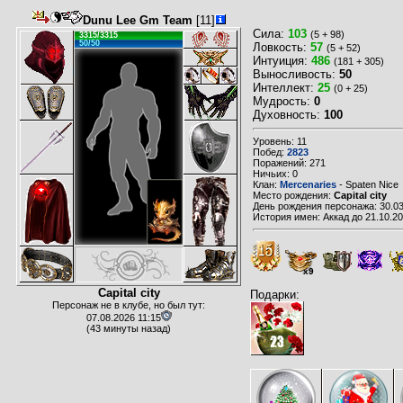
Dunu Lee Gm Team
[11]
Сила:
103
(5 + 98)
3315/3315
50/50
Ловкость:
57
(5 + 52)
Интуиция:
486
(181 + 305)
Выносливость:
50
Интеллект:
25
(0 + 25)
Мудрость:
0
Духовность:
100
Уровень: 11
Побед:
2823
Поражений: 271
Ничьих: 0
Клан:
Mercenaries
- Spaten Nice
Место рождения:
Capital city
День рождения персонажа: 30.03
История имен: Аккад до 21.10.2
x9
Capital city
Подарки:
Персонаж не в клубе, но был тут:
07.08.2026 11:15
(43 минуты назад)