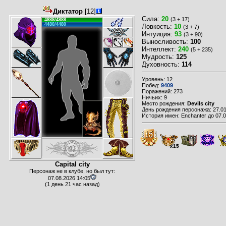
Диктатор
[12]
Сила:
20
(3 + 17)
4888/4888
4480/4480
Ловкость:
10
(3 + 7)
Интуиция:
93
(3 + 90)
Выносливость:
100
Интеллект:
240
(5 + 235)
Мудрость:
125
Духовность:
114
Уровень: 12
Побед:
9409
Поражений: 273
Ничьих: 9
Место рождения:
Devils city
День рождения персонажа: 27.01
История имен: Enchanter до 07.
x15
Capital city
Персонаж не в клубе, но был тут:
07.08.2026 14:05
(1 день 21 час назад)