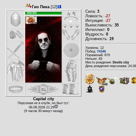
Гио Пика
[12]
Сила:
3
392/392
Ловкость:
-27
Интуиция:
-27
Выносливость:
35
Интеллект:
0
Мудрость:
0
Духовность:
19
Уровень: 12
Побед:
74346
Поражений: 879
Ничьих: 65
Место рождения:
Devils city
День рождения персонажа: 24.06
x42
Capital city
Персонаж не в клубе, но был тут:
06.08.2026 21:29
(9 часов 30 минут назад)