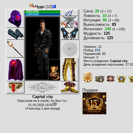
Чудо
[12]
Сила:
20
(3 + 17)
4583/4583
6480/6480
Ловкость:
10
(3 + 7)
Интуиция:
86
(3 + 83)
Выносливость:
85
Интеллект:
240
(5 + 235)
Мудрость:
125
Духовность:
125
Уровень: 12
Побед:
373
Поражений: 95
Ничьих: 0
Место рождения:
Capital city
День рождения персонажа: 27.03
Подарки:
Capital city
Персонаж не в клубе, но был тут:
01.04.2026 18:50
(4 месяца 3 дня назад)