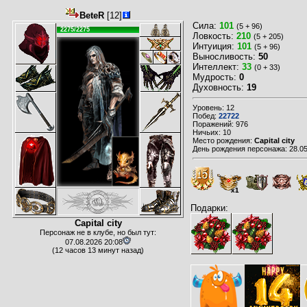
BeteR
[12]
Сила:
101
(5 + 96)
2275/2275
Ловкость:
210
(5 + 205)
Интуиция:
101
(5 + 96)
Выносливость:
50
Интеллект:
33
(0 + 33)
Мудрость:
0
Духовность:
19
Уровень: 12
Побед:
22722
Поражений: 976
Ничьих: 10
Место рождения:
Capital city
День рождения персонажа: 28.05
x1
Подарки:
Capital city
Персонаж не в клубе, но был тут:
07.08.2026 20:08
(12 часов 13 минут назад)