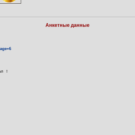
Анкетные данные
page=6
ал !