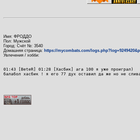
Имя: ФРОДДО
Пол: Мужской
Город: Счёт №: 3540
Домашняя страница:
https://mycombats.com/logs.php?log=9249420&
Увлечения / хобби:
01:43 [BeteR] 01:28 [Хасбик] ага 100 я уже проиграл)
балабол хасбик ! я его 77 дух оставил да же но не слив