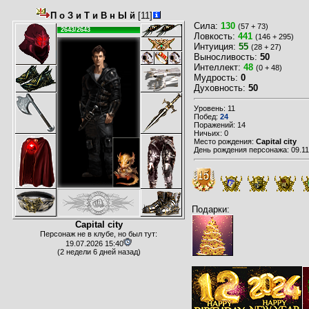
П о З и Т и В н Ы й
[11]
Сила:
130
(57 + 73)
2643/2643
Ловкость:
441
(146 + 295)
Интуиция:
55
(28 + 27)
Выносливость:
50
Интеллект:
48
(0 + 48)
Мудрость:
0
Духовность:
50
Уровень: 11
Побед:
24
Поражений: 14
Ничьих: 0
Место рождения:
Capital city
День рождения персонажа: 09.11
Подарки:
Capital city
Персонаж не в клубе, но был тут:
19.07.2026 15:40
(2 недели 6 дней назад)