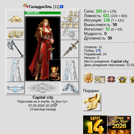
ГаладриЭль
[11]
Сила:
183
(5 + 178)
3893/3893
Ловкость:
621
(219 + 402)
Интуиция:
138
(7 + 131)
Выносливость:
50
Интеллект:
53
(0 + 53)
Мудрость:
0
Духовность:
50
Уровень: 11
Побед:
176
Поражений: 24
Ничьих: 0
Место рождения:
Capital city
День рождения персонажа: 22.02
Подарки:
Capital city
Персонаж не в клубе, но был тут:
07.05.2026 20:15
(3 месяца назад)