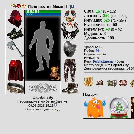
Папа вам не Мама
[12]
Сила:
167
(5 + 162)
3983/3983
50/50
Ловкость:
350
(126 + 224)
Интуиция:
325
(71 + 254)
Выносливость:
50
Интеллект:
40
(0 + 40)
Мудрость:
0
Духовность:
100
Уровень: 12
Побед:
46
Поражений: 42
Ничьих: 0
Клан:
PublicEnemy
- боец
Место рождения:
Capital city
День рождения персонажа: 14.04
Подарки:
Capital city
Персонаж не в клубе, но был тут:
09.03.2026 15:23
(4 месяца 2 дня назад)