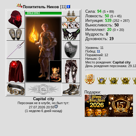
Похититель Ников
[11]
Сила:
94
(5 + 89)
3063/3063
Ловкость:
50
(5 + 45)
Интуиция:
539
(252 + 287)
Выносливость:
50
Интеллект:
20
(0 + 20)
Мудрость:
0
Духовность:
19
Уровень: 11
Побед:
11
Поражений: 12
Ничьих: 0
Место рождения:
Capital city
День рождения персонажа: 29.12
Подарки:
Capital city
Персонаж не в клубе, но был тут:
27.07.2026 20:55
(1 неделю 6 дней назад)