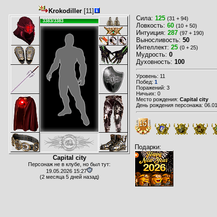
Krokodiller
[11]
Сила:
125
(31 + 94)
3383/3383
Ловкость:
60
(10 + 50)
Интуиция:
287
(97 + 190)
Выносливость:
50
Интеллект:
25
(0 + 25)
Мудрость:
0
Духовность:
100
Уровень: 11
Побед:
1
Поражений: 3
Ничьих: 0
Место рождения:
Capital city
День рождения персонажа: 06.01
Подарки:
Capital city
Персонаж не в клубе, но был тут:
19.05.2026 15:27
(2 месяца 5 дней назад)