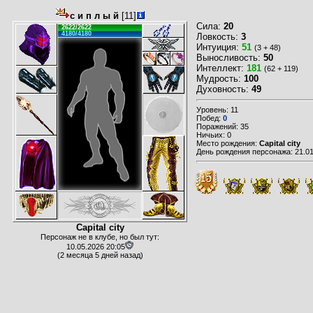
с и п л ы й
[11]
Сила:
20
2622/2622
4180/4180
Ловкость:
3
Интуиция:
51
(3 + 48)
Выносливость:
50
Интеллект:
181
(62 + 119)
Мудрость:
100
Духовность:
49
Уровень: 11
Побед:
0
Поражений: 35
Ничьих: 0
Место рождения:
Capital city
День рождения персонажа: 21.01
Capital city
Персонаж не в клубе, но был тут:
10.05.2026 20:05
(2 месяца 5 дней назад)