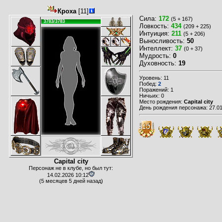
Кроха
[11]
Сила:
172
(5 + 167)
3783/3783
Ловкость:
434
(209 + 225)
Интуиция:
211
(5 + 206)
Выносливость:
50
Интеллект:
37
(0 + 37)
Мудрость:
0
Духовность:
19
Уровень: 11
Побед:
2
Поражений: 1
Ничьих: 0
Место рождения:
Capital city
День рождения персонажа: 27.01
Capital city
Персонаж не в клубе, но был тут:
14.02.2026 10:12
(5 месяцев 5 дней назад)