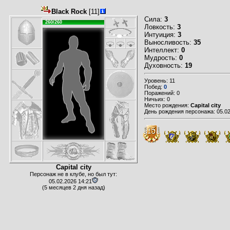
Black Rock
[11]
Сила:
3
260/260
Ловкость:
3
Интуиция:
3
Выносливость:
35
Интеллект:
0
Мудрость:
0
Духовность:
19
Уровень: 11
Побед:
0
Поражений: 0
Ничьих: 0
Место рождения:
Capital city
День рождения персонажа: 05.02
Capital city
Персонаж не в клубе, но был тут:
05.02.2026 14:21
(5 месяцев 2 дня назад)