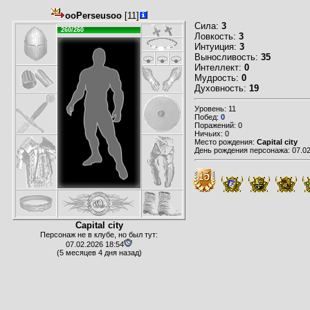
ooPerseusoo
[11]
Сила:
3
260/260
Ловкость:
3
Интуиция:
3
Выносливость:
35
Интеллект:
0
Мудрость:
0
Духовность:
19
Уровень: 11
Побед:
0
Поражений: 0
Ничьих: 0
Место рождения:
Capital city
День рождения персонажа: 07.02
Capital city
Персонаж не в клубе, но был тут:
07.02.2026 18:54
(5 месяцев 4 дня назад)