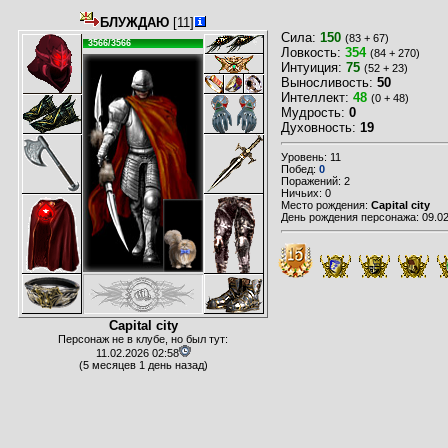
БЛУЖДАЮ
[11]
Сила:
150
(83 + 67)
3566/3566
Ловкость:
354
(84 + 270)
Интуиция:
75
(52 + 23)
Выносливость:
50
Интеллект:
48
(0 + 48)
Мудрость:
0
Духовность:
19
Уровень: 11
Побед:
0
Поражений: 2
Ничьих: 0
Место рождения:
Capital city
День рождения персонажа: 09.02
Capital city
Персонаж не в клубе, но был тут:
11.02.2026 02:58
(5 месяцев 1 день назад)