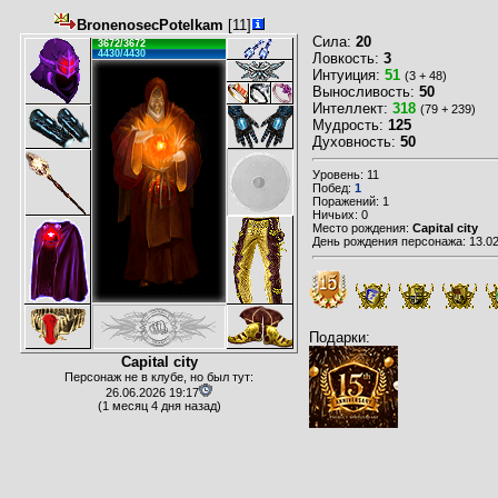
BronenosecPotelkam
[11]
Сила:
20
3672/3672
4430/4430
Ловкость:
3
Интуиция:
51
(3 + 48)
Выносливость:
50
Интеллект:
318
(79 + 239)
Мудрость:
125
Духовность:
50
Уровень: 11
Побед:
1
Поражений: 1
Ничьих: 0
Место рождения:
Capital city
День рождения персонажа: 13.02
Подарки:
Capital city
Персонаж не в клубе, но был тут:
26.06.2026 19:17
(1 месяц 4 дня назад)