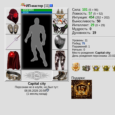
ИП-мастер
[11]
Сила:
101
(5 + 96)
3203/3203
50/50
Ловкость:
57
(5 + 52)
Интуиция:
454
(252 + 202)
Выносливость:
50
Интеллект:
29
(0 + 29)
Мудрость:
0
Духовность:
19
Уровень: 11
Побед:
75
Поражений: 1
Ничьих: 0
Место рождения:
Capital city
День рождения персонажа: 23.02
Подарки:
Capital city
Персонаж не в клубе, но был тут:
08.06.2026 20:58
(1 месяц назад)