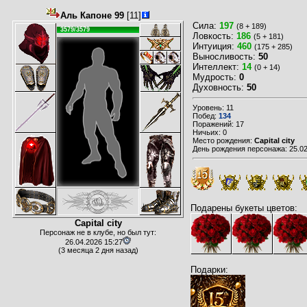
Аль Капоне 99
[11]
Сила:
197
(8 + 189)
3579/3579
Ловкость:
186
(5 + 181)
Интуиция:
460
(175 + 285)
Выносливость:
50
Интеллект:
14
(0 + 14)
Мудрость:
0
Духовность:
50
Уровень: 11
Побед:
134
Поражений: 17
Ничьих: 0
Место рождения:
Capital city
День рождения персонажа: 25.02
Подарены букеты цветов:
Capital city
Персонаж не в клубе, но был тут:
26.04.2026 15:27
(3 месяца 2 дня назад)
Подарки: