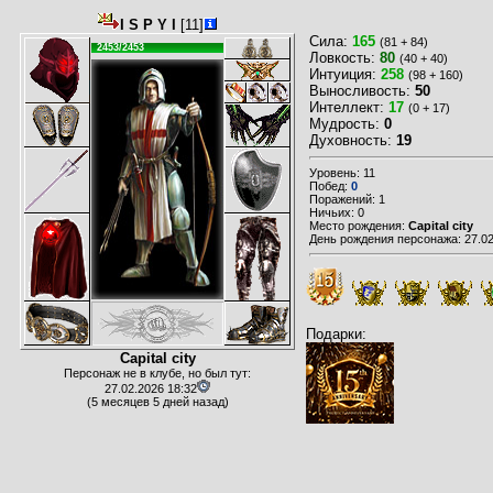
I S P Y I
[11]
Сила:
165
(81 + 84)
2453/2453
Ловкость:
80
(40 + 40)
Интуиция:
258
(98 + 160)
Выносливость:
50
Интеллект:
17
(0 + 17)
Мудрость:
0
Духовность:
19
Уровень: 11
Побед:
0
Поражений: 1
Ничьих: 0
Место рождения:
Capital city
День рождения персонажа: 27.02
Подарки:
Capital city
Персонаж не в клубе, но был тут:
27.02.2026 18:32
(5 месяцев 5 дней назад)