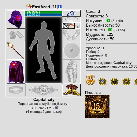
EastAzeri
[11]
Сила:
3
1971/1971
3120/3120
Ловкость:
3
Интуиция:
43
(3 + 40)
Выносливость:
50
Интеллект:
60
(5 + 55)
Мудрость:
125
Духовность:
50
Уровень: 11
Побед:
0
Поражений: 0
Ничьих: 0
Место рождения:
Capital city
День рождения персонажа: 13.03
Подарки:
Capital city
Персонаж не в клубе, но был тут:
13.03.2026 17:17
(4 месяца 2 дня назад)