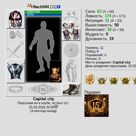
Nach044
[11]
Сила:
63
(3 + 60)
2420/2420
50/50
Ловкость:
174
(3 + 171)
Интуиция:
31
(8 + 23)
Выносливость:
50
Интеллект:
39
(0 + 39)
Мудрость:
0
Духовность:
19
Уровень: 11
Побед:
0
Поражений: 0
Ничьих: 0
Место рождения:
Capital city
День рождения персонажа: 15.03
Подарки:
Capital city
Персонаж не в клубе, но был тут:
15.03.2026 20:00
(4 месяца назад)