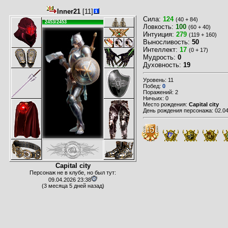
Inner21
[11]
Сила:
124
(40 + 84)
2453/2453
Ловкость:
100
(60 + 40)
Интуиция:
279
(119 + 160)
Выносливость:
50
Интеллект:
17
(0 + 17)
Мудрость:
0
Духовность:
19
Уровень: 11
Побед:
0
Поражений: 2
Ничьих: 0
Место рождения:
Capital city
День рождения персонажа: 02.04
Capital city
Персонаж не в клубе, но был тут:
09.04.2026 23:38
(3 месяца 5 дней назад)