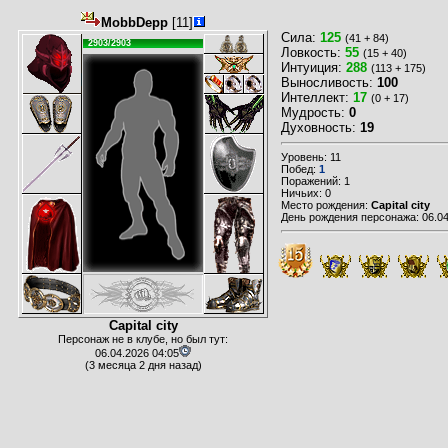
MobbDepp
[11]
Сила:
125
(41 + 84)
2903/2903
Ловкость:
55
(15 + 40)
Интуиция:
288
(113 + 175)
Выносливость:
100
Интеллект:
17
(0 + 17)
Мудрость:
0
Духовность:
19
Уровень: 11
Побед:
1
Поражений: 1
Ничьих: 0
Место рождения:
Capital city
День рождения персонажа: 06.04
Capital city
Персонаж не в клубе, но был тут:
06.04.2026 04:05
(3 месяца 2 дня назад)