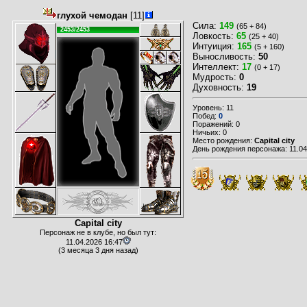
глухой чемодан
[11]
Сила:
149
(65 + 84)
2453/2453
Ловкость:
65
(25 + 40)
Интуиция:
165
(5 + 160)
Выносливость:
50
Интеллект:
17
(0 + 17)
Мудрость:
0
Духовность:
19
Уровень: 11
Побед:
0
Поражений: 0
Ничьих: 0
Место рождения:
Capital city
День рождения персонажа: 11.04
Capital city
Персонаж не в клубе, но был тут:
11.04.2026 16:47
(3 месяца 3 дня назад)