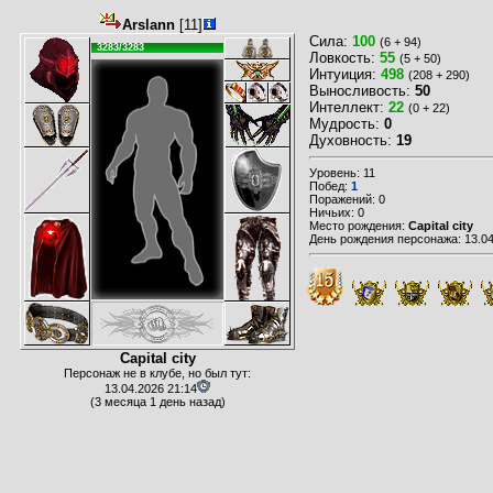
Arslann
[11]
Сила:
100
(6 + 94)
3283/3283
Ловкость:
55
(5 + 50)
Интуиция:
498
(208 + 290)
Выносливость:
50
Интеллект:
22
(0 + 22)
Мудрость:
0
Духовность:
19
Уровень: 11
Побед:
1
Поражений: 0
Ничьих: 0
Место рождения:
Capital city
День рождения персонажа: 13.04
Capital city
Персонаж не в клубе, но был тут:
13.04.2026 21:14
(3 месяца 1 день назад)