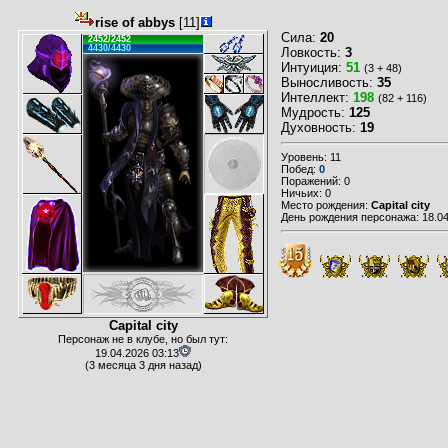
rise of abbys
[11]
Сила:
20
2452/2452
4430/4430
Ловкость:
3
Интуиция:
51
(3 + 48)
Выносливость:
35
Интеллект:
198
(82 + 116)
Мудрость:
125
Духовность:
19
Уровень: 11
Побед:
0
Поражений: 0
Ничьих: 0
Место рождения:
Capital city
День рождения персонажа: 18.04
Capital city
Персонаж не в клубе, но был тут:
19.04.2026 03:13
(3 месяца 3 дня назад)