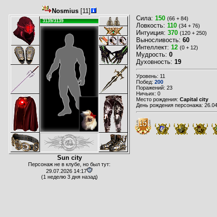
Nosmius
[11]
Сила:
150
(66 + 84)
3139/3139
Ловкость:
110
(34 + 76)
Интуиция:
370
(120 + 250)
Выносливость:
60
Интеллект:
12
(0 + 12)
Мудрость:
0
Духовность:
19
Уровень: 11
Побед:
200
Поражений: 23
Ничьих: 0
Место рождения:
Capital city
День рождения персонажа: 26.04
Sun city
Персонаж не в клубе, но был тут:
29.07.2026 14:17
(1 неделю 3 дня назад)