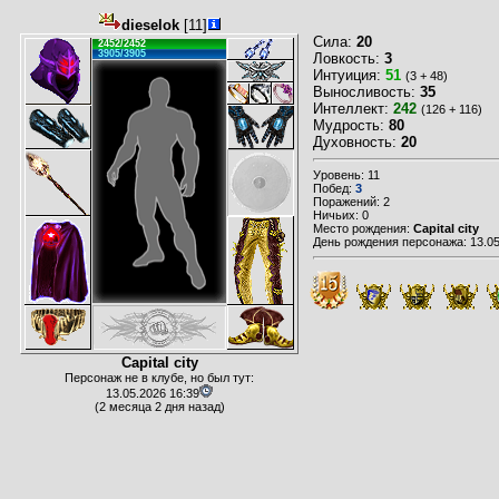
dieselok
[11]
Сила:
20
2452/2452
3905/3905
Ловкость:
3
Интуиция:
51
(3 + 48)
Выносливость:
35
Интеллект:
242
(126 + 116)
Мудрость:
80
Духовность:
20
Уровень: 11
Побед:
3
Поражений: 2
Ничьих: 0
Место рождения:
Capital city
День рождения персонажа: 13.05
Capital city
Персонаж не в клубе, но был тут:
13.05.2026 16:39
(2 месяца 2 дня назад)