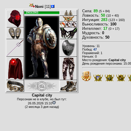
Noni
[11]
Сила:
89
(5 + 84)
2903/2903
Ловкость:
50
(10 + 40)
Интуиция:
283
(123 + 160)
Выносливость:
100
Интеллект:
17
(0 + 17)
Мудрость:
0
Духовность:
50
Уровень: 11
Побед:
47
Поражений: 1
Ничьих: 0
Место рождения:
Capital city
День рождения персонажа: 15.05
Capital city
Персонаж не в клубе, но был тут:
26.05.2026 15:10
(2 месяца 3 дня назад)