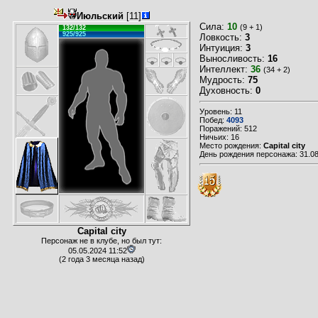
Июльский
[11]
Сила:
10
(9 + 1)
132/132
925/925
Ловкость:
3
Интуиция:
3
Выносливость:
16
Интеллект:
36
(34 + 2)
Мудрость:
75
Духовность:
0
Уровень: 11
Побед:
4093
Поражений: 512
Ничьих: 16
Место рождения:
Capital city
День рождения персонажа: 31.08
Capital city
Персонаж не в клубе, но был тут:
05.05.2024 11:52
(2 года 3 месяца назад)