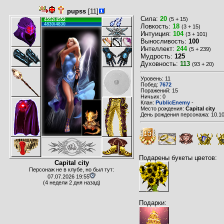
pupss
[11]
Сила:
20
(5 + 15)
4552/4552
4830/4830
Ловкость:
18
(3 + 15)
Интуиция:
104
(3 + 101)
Выносливость:
100
Интеллект:
244
(5 + 239)
Мудрость:
125
Духовность:
113
(93 + 20)
Уровень: 11
Побед:
7672
Поражений: 15
Ничьих: 0
Клан:
PublicEnemy
-
Место рождения:
Capital city
День рождения персонажа: 10.10
Подарены букеты цветов:
Capital city
Персонаж не в клубе, но был тут:
07.07.2026 19:55
(4 недели 2 дня назад)
Подарки: