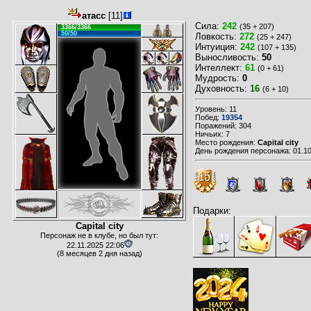
атасс
[11]
Сила:
242
(35 + 207)
3366/3366
50/50
Ловкость:
272
(25 + 247)
Интуиция:
242
(107 + 135)
Выносливость:
50
Интеллект:
61
(0 + 61)
Мудрость:
0
Духовность:
16
(6 + 10)
Уровень: 11
Побед:
19354
Поражений: 304
Ничьих: 7
Место рождения:
Capital city
День рождения персонажа: 01.10
Подарки:
Capital city
Персонаж не в клубе, но был тут:
22.11.2025 22:06
(8 месяцев 2 дня назад)