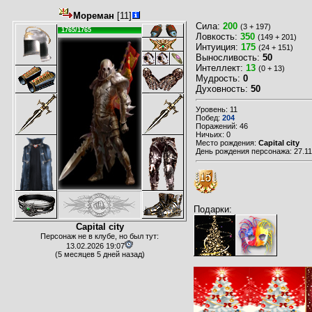
Мореман
[11]
Сила:
200
(3 + 197)
1765/1765
Ловкость:
350
(149 + 201)
Интуиция:
175
(24 + 151)
Выносливость:
50
Интеллект:
13
(0 + 13)
Мудрость:
0
Духовность:
50
Уровень: 11
Побед:
204
Поражений: 46
Ничьих: 0
Место рождения:
Capital city
День рождения персонажа: 27.11
Подарки:
Capital city
Персонаж не в клубе, но был тут:
13.02.2026 19:07
(5 месяцев 5 дней назад)